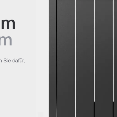
um
/m
 Sie dafür,