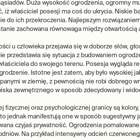
 sąsiadów. Duża wysokość ogrodzenia, ogromny m
iż właściciel posesji ma coś do ukrycia. Niskie b
ie do ich przekroczenia. Najlepszym rozwiązaniem
ostanie zachowana równowaga między otwartością 
ci u człowieka przejawia się w doborze słów, gło
ie przedstawia się sytuacja z budowaniem ogrodze
właściciela do swojego terenu. Posesja wygląda r
grodzenie. Istotne jest zatem, aby było wysokiej ja
opanymi w ziemię, z pewnością nie robi dobrego wr
wiska zewnętrznego w sposób zdecydowany i wido
fizycznej oraz psychologicznej granicy są kolory,
to jednak manifestują one w sposób sugestywny ja
owana czyjaś prywatność. Ogrodzenia pomalowane 
odniów. Na przykład intensywny odcień czerwone