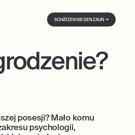
→
SCHÄTZEN SIE DEN ZAUN
grodzenie?
aszej posesji? Mało komu
zakresu psychologii,