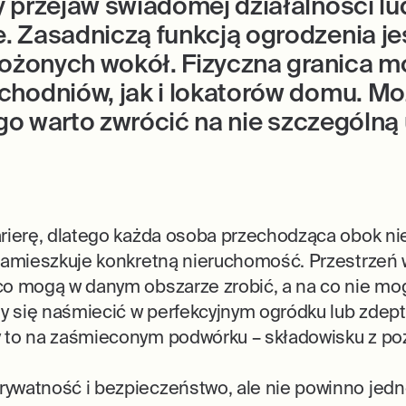
 przejaw świadomej działalności lu
 Zasadniczą funkcją ogrodzenia jes
ołożonych wokół. Fizyczna granica 
chodniów, jak i lokatorów domu. Mo
tego warto zwrócić na nie szczególn
arierę, dlatego każda osoba przechodząca obok ni
 zamieszkuje konkretną nieruchomość. Przestrze
co mogą w danym obszarze zrobić, a na co nie mog
 się naśmiecić w perfekcyjnym ogródku lub zdepta
 to na zaśmieconym podwórku – składowisku z poż
ywatność i bezpieczeństwo, ale nie powinno jedn