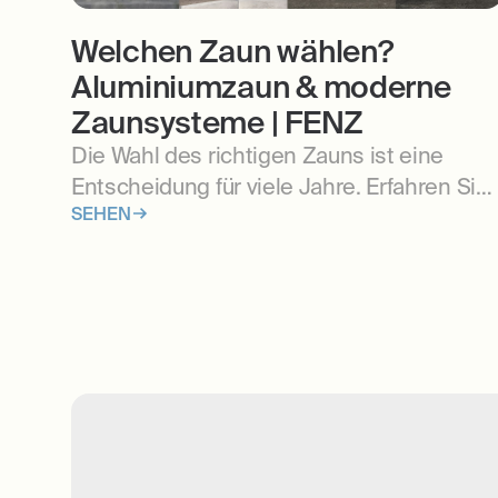
Welchen Zaun wählen?
Aluminiumzaun & moderne
Zaunsysteme | FENZ
Die Wahl des richtigen Zauns ist eine
Entscheidung für viele Jahre. Erfahren Sie,
SEHEN
welcher Zaun am besten zu Ihrem Haus
passt, welche Zaunsysteme es gibt und
worauf Sie bei Planung und Kauf achten
sollten.anie dopasowane do Twoich
potrzeb.