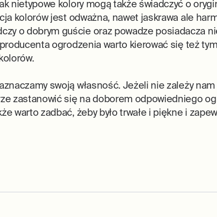
ak nietypowe kolory mogą także świadczyć o orygin
ycja kolorów jest odważna, nawet jaskrawa ale har
czy o dobrym guście oraz powadze posiadacza nie
 producenta ogrodzenia warto kierować się też tym
kolorów.
zaznaczamy swoją własność. Jeżeli nie zależy nam
brze zastanowić się na doborem odpowiedniego o
że warto zadbać, żeby było trwałe i piękne i zape