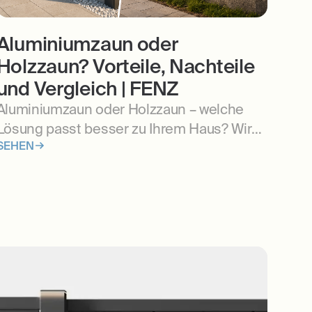
Aluminiumzaun oder
Holzzaun? Vorteile, Nachteile
und Vergleich | FENZ
Aluminiumzaun oder Holzzaun – welche
Lösung passt besser zu Ihrem Haus? Wir
SEHEN
vergleichen Haltbarkeit, Wartungsaufwand,
Design und langfristige Kosten. Erfahren
Sie, welche Zaunlösung sich für moderne
Grundstücke am besten eignet.