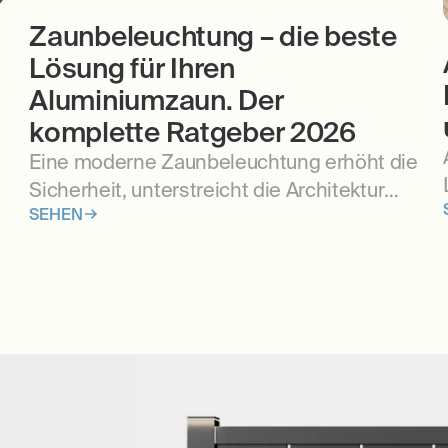
Zaunbeleuchtung – die beste
Lösung für Ihren
Aluminiumzaun. Der
komplette Ratgeber 2026
Eine moderne Zaunbeleuchtung erhöht die
Sicherheit, unterstreicht die Architektur
SEHEN
Ihres Hauses und sorgt für mehr Komfort
im Alltag. Erfahren Sie, welche LED-
Zaunbeleuchtung sich am besten eignet,
wie Sie die Elektroinstallation richtig
planen und worauf Sie bereits vor der
Montage Ihres Zauns achten sollten.