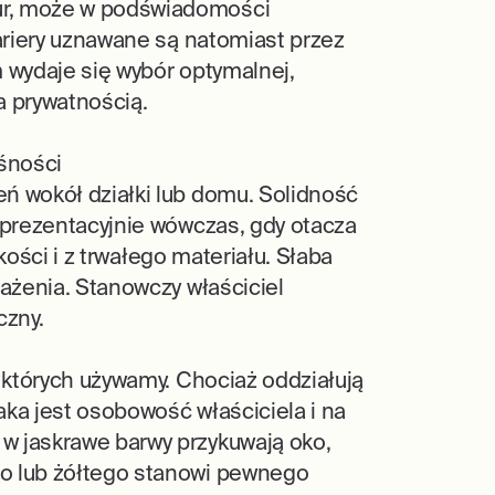
ur, może w podświadomości
ariery uznawane są natomiast przez
 wydaje się wybór optymalnej,
a prywatnością.
śności
ń wokół działki lub domu. Solidność
eprezentacyjnie wówczas, gdy otacza
kości i z trwałego materiału. Słaba
ażenia. Stanowczy właściciel
czny.
 których używamy. Chociaż oddziałują
ka jest osobowość właściciela i na
w jaskrawe barwy przykuwają oko,
go lub żółtego stanowi pewnego