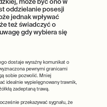
dzkiej, może być ono w
t oddzielanie posesji
może jednak wpływać
że też świadczyć o
ą uwagę gdy wybiera się
ego dostaje wyraźny komunikat o
ń wyznaczona pewnymi granicami
ą sobie pozwolić. Mniej
ć idealnie wypielęgnowany trawnik,
ółkłą zadeptaną trawą.
ocześnie przekazywać sygnału, że