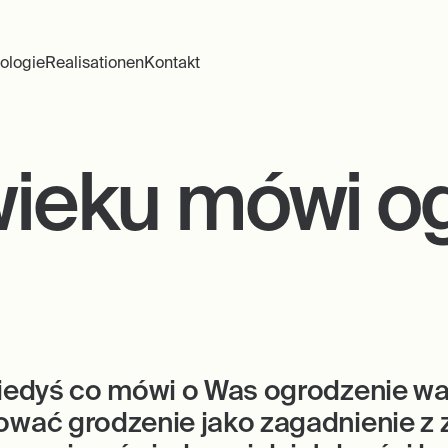
ologie
Realisationen
Kontakt
wieku mówi o
 kiedyś co mówi o Was ogrodzenie w
ować grodzenie jako zagadnienie z 