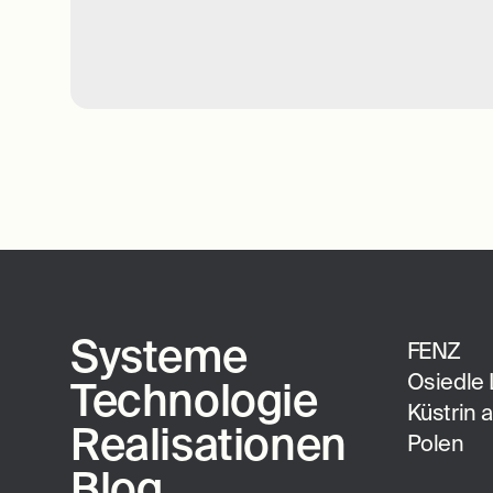
Systeme
FENZ
Osiedle 
Technologie
Küstrin 
Realisationen
Polen
Blog