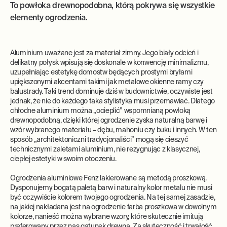
To powłoka drewnopodobna, którą pokrywa się wszystkie
elementy ogrodzenia.
Aluminium uważane jest za materiał zimny. Jego biały odcień i
delikatny połysk wpisują się doskonale w konwencję minimalizmu,
uzupełniając estetykę domostw będących prostymi bryłami
upiększonymi akcentami takimi jak metalowe okienne ramy czy
balustrady. Taki trend dominuje dziś w budownictwie, oczywiste jest
jednak, że nie do każdego taka stylistyka musi przemawiać. Dlatego
chłodne aluminium można „ocieplić” wspomnianą powłoką
drewnopodobną, dzięki której ogrodzenie zyska naturalną barwę i
wzór wybranego materiału – dębu, mahoniu czy buku i innych. W ten
sposób „architektoniczni tradycjonaliści” mogą się cieszyć
technicznymi zaletami aluminium, nie rezygnując z klasycznej,
ciepłej estetyki w swoim otoczeniu.
Ogrodzenia aluminiowe Fenz lakierowane są metodą proszkową.
Dysponujemy bogatą paletą barw i naturalny kolor metalu nie musi
być oczywiście kolorem twojego ogrodzenia. Na tej samej zasadzie,
na jakiej nakładana jest na ogrodzenie farba proszkowa w dowolnym
kolorze, nanieść można wybrane wzory, które skutecznie imitują
preferowany przez nas gatunek drewna. Za skuteczność i trwałość