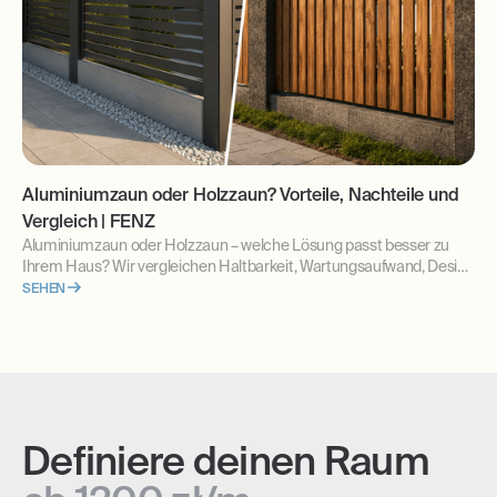
Aluminiumzaun oder Holzzaun? Vorteile, Nachteile und
Vergleich | FENZ
Aluminiumzaun oder Holzzaun – welche Lösung passt besser zu
Ihrem Haus? Wir vergleichen Haltbarkeit, Wartungsaufwand, Design
und langfristige Kosten. Erfahren Sie, welche Zaunlösung sich für
SEHEN
moderne Grundstücke am besten eignet.
Definiere deinen Raum