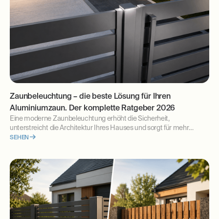
Zaunbeleuchtung – die beste Lösung für Ihren
Aluminiumzaun. Der komplette Ratgeber 2026
Eine moderne Zaunbeleuchtung erhöht die Sicherheit,
unterstreicht die Architektur Ihres Hauses und sorgt für mehr
Komfort im Alltag. Erfahren Sie, welche LED-Zaunbeleuchtung sich
SEHEN
am besten eignet, wie Sie die Elektroinstallation richtig planen und
worauf Sie bereits vor der Montage Ihres Zauns achten sollten.