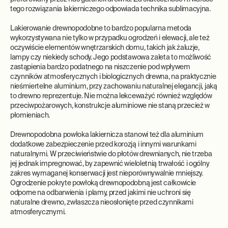
tego rozwiązania lakierniczego odpowiada technika sublimacyjna.
Lakierowanie drewnopodobne to bardzo popularna metoda
wykorzystywana nie tylko w przypadku ogrodzeń i elewacji, ale też
oczywiście elementów wnętrzarskich domu, takich jak żaluzje,
lampy czy niekiedy schody. Jego podstawowa zaleta to możliwość
zastąpienia bardzo podatnego na niszczenie pod wpływem
czynników atmosferycznych i biologicznych drewna, na praktycznie
nieśmiertelne aluminium, przy zachowaniu naturalnej elegancji, jaką
to drewno reprezentuje. Nie można lekceważyć również względów
przeciwpożarowych, konstrukcje aluminiowe nie staną przecież w
płomieniach.
Drewnopodobna powłoka lakiernicza stanowi też dla aluminium
dodatkowe zabezpieczenie przed korozją i innymi warunkami
naturalnymi. W przeciwieństwie do płotów drewnianych, nie trzeba
jej jednak impregnować, by zapewnić wieloletnią trwałość i ogólny
zakres wymaganej konserwacji jest nieporównywalnie mniejszy.
Ogrodzenie pokryte powłoką drewnopodobną jest całkowicie
odporne na odbarwienia i plamy, przed jakimi nie uchroni się
naturalne drewno, zwłaszcza nieosłonięte przed czynnikami
atmosferycznymi.