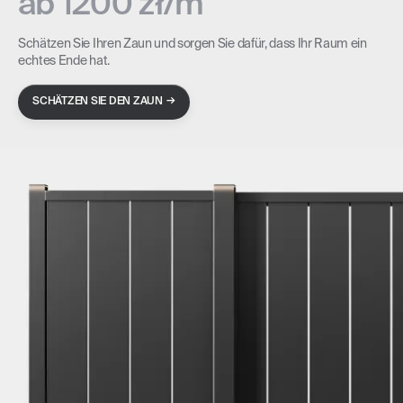
ab 1200 zł/m
Schätzen Sie Ihren Zaun und sorgen Sie dafür, dass Ihr Raum ein
echtes Ende hat.
→
SCHÄTZEN SIE DEN ZAUN