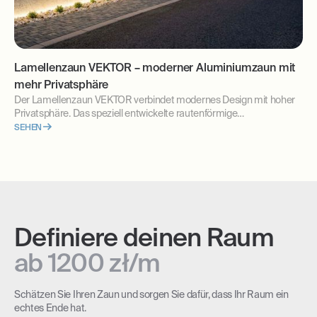
Lamellenzaun VEKTOR – moderner Aluminiumzaun mit
mehr Privatsphäre
Der Lamellenzaun VEKTOR verbindet modernes Design mit hoher
Privatsphäre. Das speziell entwickelte rautenförmige
Aluminiumprofil schützt vor neugierigen Blicken und passt perfekt
SEHEN
zu moderner Architektur. Erfahren Sie, warum VEKTOR die ideale
Lösung für Ihr Zuhause ist.
Definiere deinen Raum
ab 1200 zł/m
Schätzen Sie Ihren Zaun und sorgen Sie dafür, dass Ihr Raum ein
echtes Ende hat.