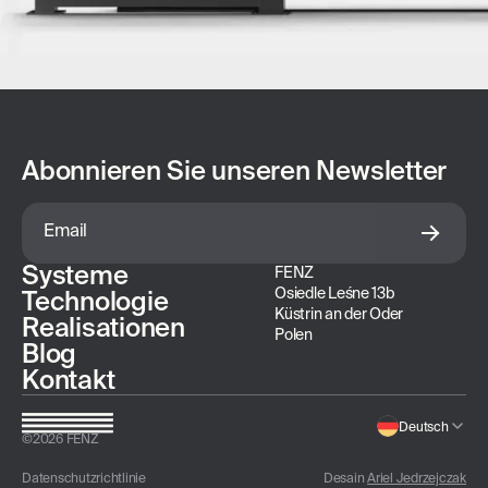
Abonnieren Sie unseren Newsletter
Systeme
FENZ
Osiedle Leśne 13b
Technologie
Küstrin an der Oder
Realisationen
Polen
Blog
Kontakt
Deutsch
©
2026
FENZ
Datenschutzrichtlinie
Desain
Ariel Jedrzejczak