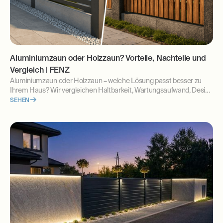
Aluminiumzaun oder Holzzaun? Vorteile, Nachteile und
Vergleich | FENZ
Aluminiumzaun oder Holzzaun – welche Lösung passt besser zu
Ihrem Haus? Wir vergleichen Haltbarkeit, Wartungsaufwand, Design
und langfristige Kosten. Erfahren Sie, welche Zaunlösung sich für
SEHEN
moderne Grundstücke am besten eignet.