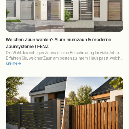
Welchen Zaun wählen? Aluminiumzaun & moderne
Zaunsysteme | FENZ
Die Wahl des richtigen Zauns ist eine Entscheidung für viele Jahre.
Erfahren Sie, welcher Zaun am besten zu Ihrem Haus passt, welche
Zaunsysteme es gibt und worauf Sie bei Planung und Kauf achten
SEHEN
sollten.anie dopasowane do Twoich potrzeb.