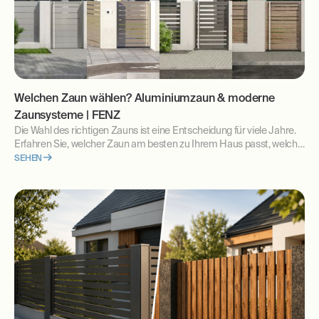
Welchen Zaun wählen? Aluminiumzaun & moderne
Zaunsysteme | FENZ
Die Wahl des richtigen Zauns ist eine Entscheidung für viele Jahre.
Erfahren Sie, welcher Zaun am besten zu Ihrem Haus passt, welche
Zaunsysteme es gibt und worauf Sie bei Planung und Kauf achten
SEHEN
sollten.anie dopasowane do Twoich potrzeb.