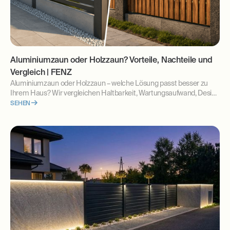
Aluminiumzaun oder Holzzaun? Vorteile, Nachteile und
Vergleich | FENZ
Aluminiumzaun oder Holzzaun – welche Lösung passt besser zu
Ihrem Haus? Wir vergleichen Haltbarkeit, Wartungsaufwand, Design
und langfristige Kosten. Erfahren Sie, welche Zaunlösung sich für
SEHEN
moderne Grundstücke am besten eignet.