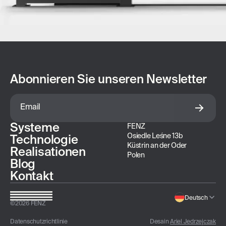
Abonnieren Sie unseren Newsletter
Systeme
FENZ
Osiedle Leśne 13b
Technologie
Küstrin an der Oder
Realisationen
Polen
Blog
Kontakt
Deutsch
©
2026
FENZ
Datenschutzrichtlinie
Desain
Ariel Jedrzejczak