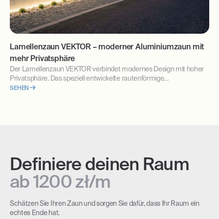
Lamellenzaun VEKTOR – moderner Aluminiumzaun mit
mehr Privatsphäre
Der Lamellenzaun VEKTOR verbindet modernes Design mit hoher
Privatsphäre. Das speziell entwickelte rautenförmige
Aluminiumprofil schützt vor neugierigen Blicken und passt perfekt
SEHEN
zu moderner Architektur. Erfahren Sie, warum VEKTOR die ideale
Lösung für Ihr Zuhause ist.
Definiere deinen Raum
ab 1200 zł/m
Schätzen Sie Ihren Zaun und sorgen Sie dafür, dass Ihr Raum ein
echtes Ende hat.