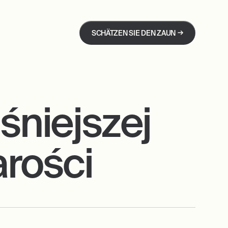
→
SCHÄTZEN SIE DEN ZAUN
niejszej
arości