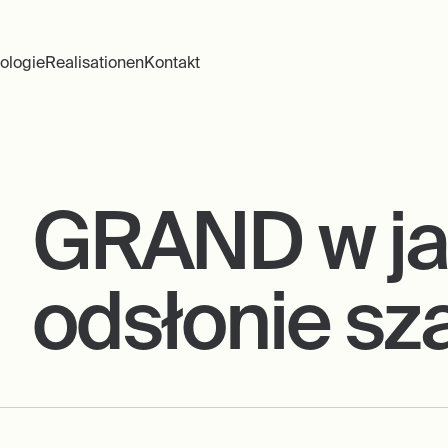
ologie
Realisationen
Kontakt
GRAND w jaś
odsłonie sz