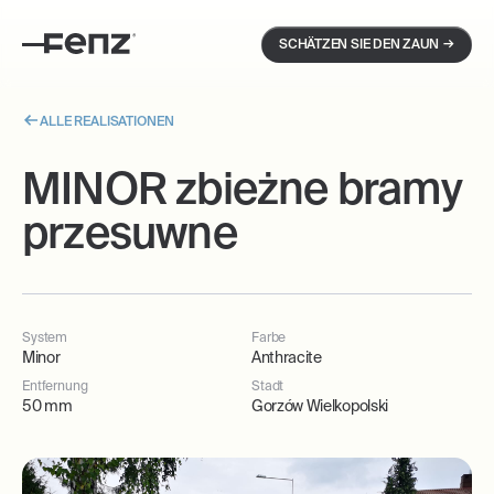
→
SCHÄTZEN SIE DEN ZAUN
ALLE REALISATIONEN
MINOR zbieżne bramy
przesuwne
System
Farbe
Minor
Anthracite
Entfernung
Stadt
50 mm
Gorzów Wielkopolski