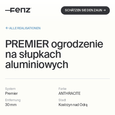
→
SCHÄTZEN SIE DEN ZAUN
ALLE REALISATIONEN
PREMIER ogrodzenie
na słupkach
aluminiowych
System
Farbe
Premier
ANTHRACITE
Entfernung
Stadt
30 mm
Kostrzyn nad Odrą