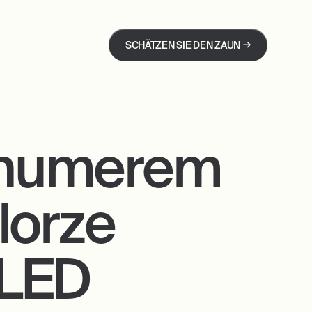
→
SCHÄTZEN SIE DEN ZAUN
 numerem
lorze
 LED