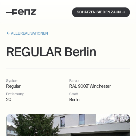
→
SCHÄTZEN SIE DEN ZAUN
ALLE REALISATIONEN
REGULAR Berlin
System
Farbe
Regular
RAL 9007/ Winchester
Entfernung
Stadt
20
Berlin