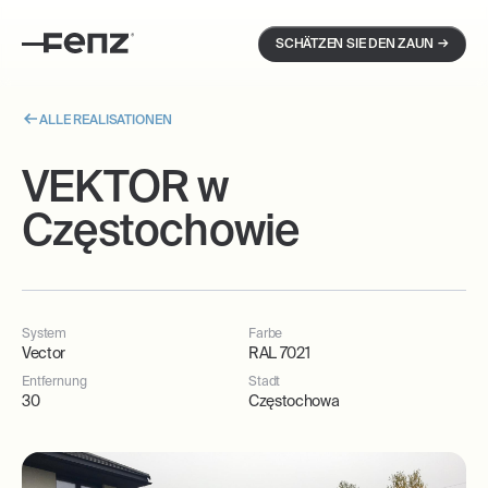
→
SCHÄTZEN SIE DEN ZAUN
ALLE REALISATIONEN
VEKTOR w
Częstochowie
System
Farbe
Vector
RAL 7021
Entfernung
Stadt
30
Częstochowa