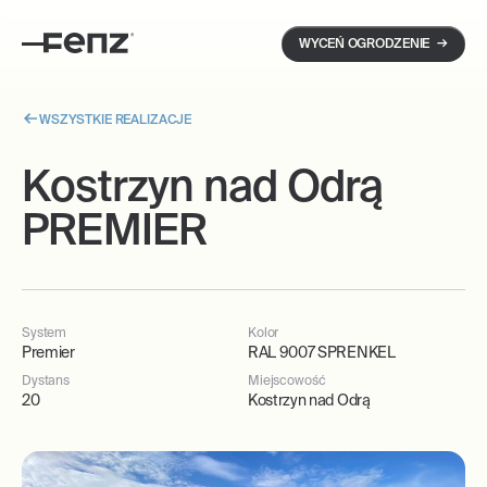
→
WYCEŃ OGRODZENIE
WSZYSTKIE REALIZACJE
Kostrzyn nad Odrą
PREMIER
System
Kolor
Premier
RAL 9007 SPRENKEL
Dystans
Miejscowość
20
Kostrzyn nad Odrą