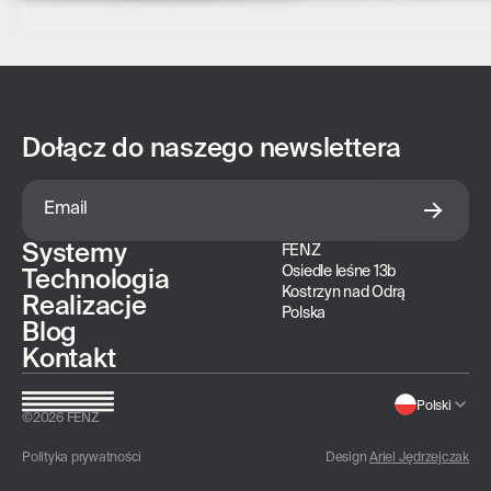
Dołącz do naszego newslettera
Systemy
FENZ
Osiedle leśne 13b
Technologia
Kostrzyn nad Odrą
Realizacje
Polska
Blog
Kontakt
Polski
©
2026
FENZ
Polityka prywatności
Design
Ariel Jędrzejczak