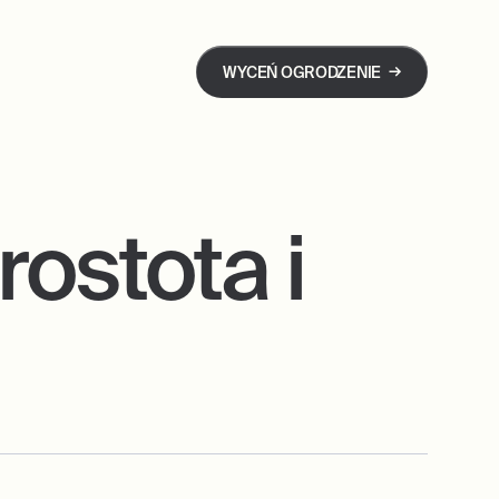
→
WYCEŃ OGRODZENIE
ostota i