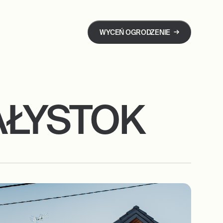
→
WYCEŃ OGRODZENIE
AŁYSTOK