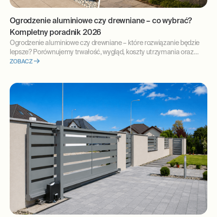
Ogrodzenie aluminiowe czy drewniane – co wybrać?
Kompletny poradnik 2026
Ogrodzenie aluminiowe czy drewniane – które rozwiązanie będzie
lepsze? Porównujemy trwałość, wygląd, koszty utrzymania oraz
odporność na warunki atmosferyczne. Sprawdź, jakie ogrodzenie
ZOBACZ
najlepiej sprawdzi się przy nowoczesnym domu.