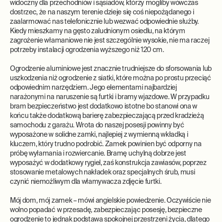
widoczny dla przechodniów i sąsiadów, którzy mogliby wówczas
dostrzec, że na naszym terenie dzieje się coś niepożądanego i
zaalarmować nas telefonicznie lub wezwać odpowiednie służby.
Kiedy mieszkamy na gęsto zaludnionym osiedlu, na którym
zagrożenie włamaniowe nie jest szczególnie wysokie, nie ma raczej
potrzeby instalacji ogrodzenia wyższego niż 120 cm.
Ogrodzenie aluminiowe jest znacznie trudniejsze do sforsowania lub
uszkodzenia niż ogrodzenie z siatki, które można po prostu przeciąć
odpowiednim narzędziem. Jego elementami najbardziej
narażonymi na naruszenie są furtki i bramy wjazdowe. W przypadku
bram bezpieczeństwo jest dodatkowo istotne bo stanowi ona w
końcu także dodatkową barierę zabezpieczającą przed kradzieżą
samochodu z garażu. Wrota do naszej posesji powinny być
wyposażone w solidne zamki, najlepiej z wymienną wkładką i
kluczem, który trudno podrobić. Zamek powinien być odporny na
próbę wyłamania i rozwiercanie. Bramę uchylną dobrze jest
wyposażyć w dodatkowy rygiel, zaś konstrukcja zawiasów, poprzez
stosowanie metalowych nakładek oraz specjalnych śrub, musi
czynić niemożliwym dla włamywacza zdjęcie furtki.
Mój dom, mój zamek – mówi angielskie powiedzenie. Oczywiście nie
wolno popadać w przesadę, zabezpieczając posesję, bezpieczne
ogrodzenie to jednak podstawa spokojnej przestrzeni życia, dlatego