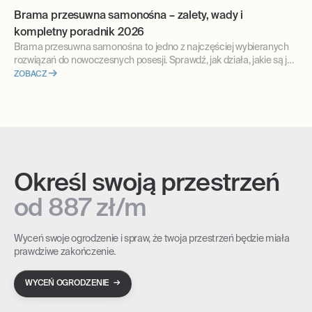
Brama przesuwna samonośna – zalety, wady i
kompletny poradnik 2026
Brama przesuwna samonośna to jedno z najczęściej wybieranych
rozwiązań do nowoczesnych posesji. Sprawdź, jak działa, jakie są jej
zalety i wady oraz na co zwrócić uwagę podczas planowania i
ZOBACZ
montażu.
Określ swoją przestrzeń
od 887 zł/m
Wyceń swoje ogrodzenie i spraw, że twoja przestrzeń będzie miała
prawdziwe zakończenie.
→
WYCEŃ OGRODZENIE