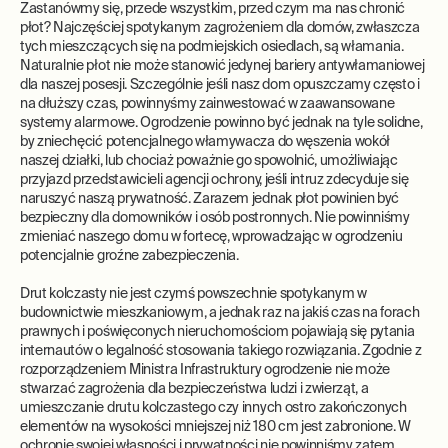
Zastanówmy się, przede wszystkim, przed czym ma nas chronić
płot? Najczęściej spotykanym zagrożeniem dla domów, zwłaszcza
tych mieszczących się na podmiejskich osiedlach, są włamania.
Naturalnie płot nie może stanowić jedynej bariery antywłamaniowej
dla naszej posesji. Szczególnie jeśli nasz dom opuszczamy często i
na dłuższy czas, powinnyśmy zainwestować w zaawansowane
systemy alarmowe. Ogrodzenie powinno być jednak na tyle solidne,
by zniechęcić potencjalnego włamywacza do węszenia wokół
naszej działki, lub chociaż poważnie go spowolnić, umożliwiając
przyjazd przedstawicieli agencji ochrony, jeśli intruz zdecyduje się
naruszyć naszą prywatność. Zarazem jednak płot powinien być
bezpieczny dla domowników i osób postronnych. Nie powinniśmy
zmieniać naszego domu w fortecę, wprowadzając w ogrodzeniu
potencjalnie groźne zabezpieczenia.
Drut kolczasty nie jest czymś powszechnie spotykanym w
budownictwie mieszkaniowym, a jednak raz na jakiś czas na forach
prawnych i poświęconych nieruchomościom pojawiają się pytania
internautów o legalność stosowania takiego rozwiązania. Zgodnie z
rozporządzeniem Ministra Infrastruktury ogrodzenie nie może
stwarzać zagrożenia dla bezpieczeństwa ludzi i zwierząt, a
umieszczanie drutu kolczastego czy innych ostro zakończonych
elementów na wysokości mniejszej niż 180 cm jest zabronione. W
ochronie swojej własności i prywatności nie powinniśmy zatem