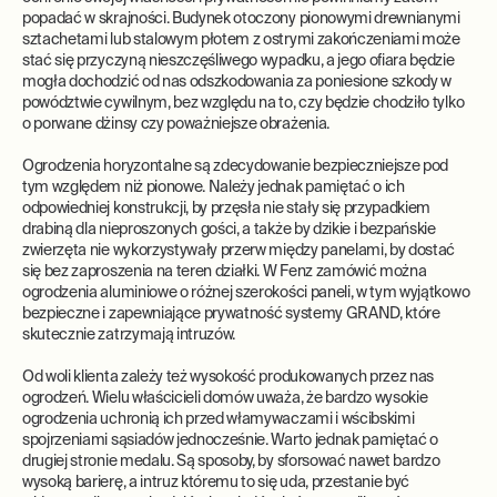
popadać w skrajności. Budynek otoczony pionowymi drewnianymi
sztachetami lub stalowym płotem z ostrymi zakończeniami może
stać się przyczyną nieszczęśliwego wypadku, a jego ofiara będzie
mogła dochodzić od nas odszkodowania za poniesione szkody w
powództwie cywilnym, bez względu na to, czy będzie chodziło tylko
o porwane dżinsy czy poważniejsze obrażenia.
Ogrodzenia horyzontalne są zdecydowanie bezpieczniejsze pod
tym względem niż pionowe. Należy jednak pamiętać o ich
odpowiedniej konstrukcji, by przęsła nie stały się przypadkiem
drabiną dla nieproszonych gości, a także by dzikie i bezpańskie
zwierzęta nie wykorzystywały przerw między panelami, by dostać
się bez zaproszenia na teren działki. W Fenz zamówić można
ogrodzenia aluminiowe o różnej szerokości paneli, w tym wyjątkowo
bezpieczne i zapewniające prywatność systemy GRAND, które
skutecznie zatrzymają intruzów.
Od woli klienta zależy też wysokość produkowanych przez nas
ogrodzeń. Wielu właścicieli domów uważa, że bardzo wysokie
ogrodzenia uchronią ich przed włamywaczami i wścibskimi
spojrzeniami sąsiadów jednocześnie. Warto jednak pamiętać o
drugiej stronie medalu. Są sposoby, by sforsować nawet bardzo
wysoką barierę, a intruz któremu to się uda, przestanie być