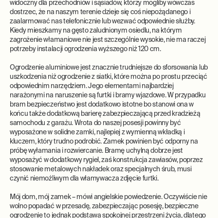
widoczny dla przechodniów i sąsiadów, którzy mogliby wówczas
dostrzec, że na naszym terenie dzieje się coś niepożądanego i
zaalarmować nas telefonicznie lub wezwać odpowiednie służby.
Kiedy mieszkamy na gęsto zaludnionym osiedlu, na którym
zagrożenie włamaniowe nie jest szczególnie wysokie, nie ma raczej
potrzeby instalacji ogrodzenia wyższego niż 120 cm.
Ogrodzenie aluminiowe jest znacznie trudniejsze do sforsowania lub
uszkodzenia niż ogrodzenie z siatki, które można po prostu przeciąć
odpowiednim narzędziem. Jego elementami najbardziej
narażonymi na naruszenie są furtki i bramy wjazdowe. W przypadku
bram bezpieczeństwo jest dodatkowo istotne bo stanowi ona w
końcu także dodatkową barierę zabezpieczającą przed kradzieżą
samochodu z garażu. Wrota do naszej posesji powinny być
wyposażone w solidne zamki, najlepiej z wymienną wkładką i
kluczem, który trudno podrobić. Zamek powinien być odporny na
próbę wyłamania i rozwiercanie. Bramę uchylną dobrze jest
wyposażyć w dodatkowy rygiel, zaś konstrukcja zawiasów, poprzez
stosowanie metalowych nakładek oraz specjalnych śrub, musi
czynić niemożliwym dla włamywacza zdjęcie furtki.
Mój dom, mój zamek – mówi angielskie powiedzenie. Oczywiście nie
wolno popadać w przesadę, zabezpieczając posesję, bezpieczne
ogrodzenie to jednak podstawa spokojnej przestrzeni życia, dlatego