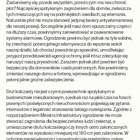
Zastanówmy się, przede wszystkim, przed czym ma nas chronić
płot? Najczęściej spotykanym zagrożeniem dla domów, zwłaszcza
tych mieszczących się na podmiejskich osiedlach, są włamania.
Naturalnie płot nie może stanowić jedynej bariery antywłamaniowej
dla naszej posesji. Szczególnie jeśli nasz dom opuszczamy często i
na dłuższy czas, powinnyśmy zainwestować w zaawansowane
systemy alarmowe. Ogrodzenie powinno być jednak na tyle solidne,
by zniechęcić potencjalnego włamywacza do węszenia wokół
naszej działki, lub chociaż poważnie go spowolnić, umożliwiając
przyjazd przedstawicieli agencji ochrony, jeśli intruz zdecyduje się
naruszyć naszą prywatność. Zarazem jednak płot powinien być
bezpieczny dla domowników i osób postronnych. Nie powinniśmy
zmieniać naszego domu w fortecę, wprowadzając w ogrodzeniu
potencjalnie groźne zabezpieczenia.
Drut kolczasty nie jest czymś powszechnie spotykanym w
budownictwie mieszkaniowym, a jednak raz na jakiś czas na forach
prawnych i poświęconych nieruchomościom pojawiają się pytania
internautów o legalność stosowania takiego rozwiązania. Zgodnie z
rozporządzeniem Ministra Infrastruktury ogrodzenie nie może
stwarzać zagrożenia dla bezpieczeństwa ludzi i zwierząt, a
umieszczanie drutu kolczastego czy innych ostro zakończonych
elementów na wysokości mniejszej niż 180 cm jest zabronione. W
ochronie swojej własności i prywatności nie powinniśmy zatem