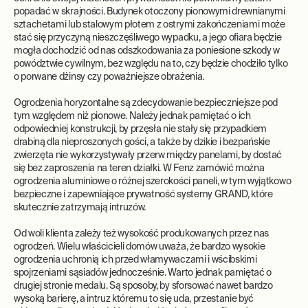
popadać w skrajności. Budynek otoczony pionowymi drewnianymi
sztachetami lub stalowym płotem z ostrymi zakończeniami może
stać się przyczyną nieszczęśliwego wypadku, a jego ofiara będzie
mogła dochodzić od nas odszkodowania za poniesione szkody w
powództwie cywilnym, bez względu na to, czy będzie chodziło tylko
o porwane dżinsy czy poważniejsze obrażenia.
Ogrodzenia horyzontalne są zdecydowanie bezpieczniejsze pod
tym względem niż pionowe. Należy jednak pamiętać o ich
odpowiedniej konstrukcji, by przęsła nie stały się przypadkiem
drabiną dla nieproszonych gości, a także by dzikie i bezpańskie
zwierzęta nie wykorzystywały przerw między panelami, by dostać
się bez zaproszenia na teren działki. W Fenz zamówić można
ogrodzenia aluminiowe o różnej szerokości paneli, w tym wyjątkowo
bezpieczne i zapewniające prywatność systemy GRAND, które
skutecznie zatrzymają intruzów.
Od woli klienta zależy też wysokość produkowanych przez nas
ogrodzeń. Wielu właścicieli domów uważa, że bardzo wysokie
ogrodzenia uchronią ich przed włamywaczami i wścibskimi
spojrzeniami sąsiadów jednocześnie. Warto jednak pamiętać o
drugiej stronie medalu. Są sposoby, by sforsować nawet bardzo
wysoką barierę, a intruz któremu to się uda, przestanie być