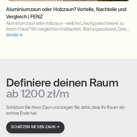
Aluminiumzaun oder Holzzaun? Vorteile, Nachteile und
Vergleich | FENZ
Aluminiumzaun oder Holzzaun – welche Lösung passt besser zu
Ihrem Haus? Wir vergleichen Haltbarkeit, Wartungsaufwand, Design
und langfristige Kosten. Erfahren Sie, welche Zaunlösung sich für
SEHEN
moderne Grundstücke am besten eignet.
Definiere deinen Raum
ab 1200 zł/m
Schätzen Sie Ihren Zaun und sorgen Sie dafür, dass Ihr Raum ein
echtes Ende hat.
→
SCHÄTZEN SIE DEN ZAUN