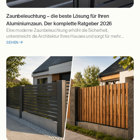
Zaunbeleuchtung – die beste Lösung für Ihren
Aluminiumzaun. Der komplette Ratgeber 2026
Eine moderne Zaunbeleuchtung erhöht die Sicherheit,
unterstreicht die Architektur Ihres Hauses und sorgt für mehr
Komfort im Alltag. Erfahren Sie, welche LED-Zaunbeleuchtung sich
SEHEN
am besten eignet, wie Sie die Elektroinstallation richtig planen und
worauf Sie bereits vor der Montage Ihres Zauns achten sollten.