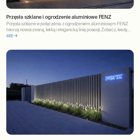
Przęsła szklane i ogrodzenie aluminiowe FENZ
Przęsła szklane w połączeniu z ogrodzeniem aluminiowym FENZ
tworzą nowoczesną, lekką i elegancką linię posesji. Zobacz, kiedy
warto wybrać szkło.
SEE