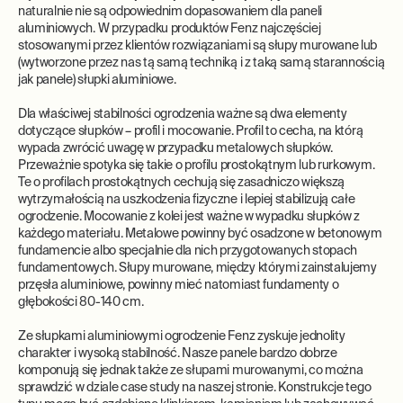
naturalnie nie są odpowiednim dopasowaniem dla paneli
aluminiowych. W przypadku produktów Fenz najczęściej
stosowanymi przez klientów rozwiązaniami są słupy murowane lub
(wytworzone przez nas tą samą techniką i z taką samą starannością
jak panele) słupki aluminiowe.
Dla właściwej stabilności ogrodzenia ważne są dwa elementy
dotyczące słupków – profil i mocowanie. Profil to cecha, na którą
wypada zwrócić uwagę w przypadku metalowych słupków.
Przeważnie spotyka się takie o profilu prostokątnym lub rurkowym.
Te o profilach prostokątnych cechują się zasadniczo większą
wytrzymałością na uszkodzenia fizyczne i lepiej stabilizują całe
ogrodzenie. Mocowanie z kolei jest ważne w wypadku słupków z
każdego materiału. Metalowe powinny być osadzone w betonowym
fundamencie albo specjalnie dla nich przygotowanych stopach
fundamentowych. Słupy murowane, między którymi zainstalujemy
przęsła aluminiowe, powinny mieć natomiast fundamenty o
głębokości 80-140 cm.
Ze słupkami aluminiowymi ogrodzenie Fenz zyskuje jednolity
charakter i wysoką stabilność. Nasze panele bardzo dobrze
komponują się jednak także ze słupami murowanymi, co można
sprawdzić w dziale case study na naszej stronie. Konstrukcje tego