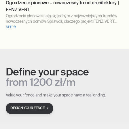
Ogrodzenie pionowe – nowoczesny trend architektury |
FENZ VERT
Ogrodzenia pionowe stają się jednym z najważniejszych trendów
nowoczesnych domów. Sprawdź, dlaczego projekt FENZ VERT
idealnie wpisuje się w współczesną architekturę.
SEE
Define your space
from 1200 zł/m
Value your fence and make your space have a real ending.
→
DESIGN YOUR FENCE