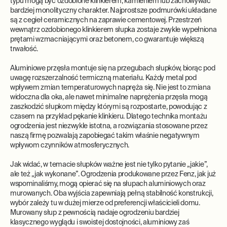
typu mogą być ozdobione klinkierem, kamieniem lub zachowywać
bardziej monolityczny charakter. Najprostsze podmurówki układane
są z cegieł ceramicznych na zaprawie cementowej. Przestrzeń
wewnątrz ozdobionego klinkierem słupka zostaje zwykle wypełniona
prętami wzmacniającymi oraz betonem, co gwarantuje większą
trwałość.
Aluminiowe przęsła montuje się na przegubach słupków, biorąc pod
uwagę rozszerzalność termiczną materiału. Każdy metal pod
wpływem zmian temperaturowych napręża się. Nie jest to zmiana
widoczna dla oka, ale nawet minimalne naprężenia przęsła mogą
zaszkodzić słupkom między którymi są rozpostarte, powodując z
czasem na przykład pękanie klinkieru. Dlatego technika montażu
ogrodzenia jest niezwykle istotna, a rozwiązania stosowane przez
naszą firmę pozwalają zapobiegać takim właśnie negatywnym
wpływom czynników atmosferycznych.
Jak widać, w temacie słupków ważne jest nie tylko pytanie „jakie”,
ale też „jak wykonane”. Ogrodzenia produkowane przez Fenz, jak już
wspominaliśmy, mogą opierać się na słupach aluminiowych oraz
murowanych. Oba wyjścia zapewniają pełną stabilność konstrukcji,
wybór zależy tu w dużej mierze od preferencji właścicieli domu.
Murowany słup z pewnością nadaje ogrodzeniu bardziej
klasycznego wyglądu i swoistej dostojności, aluminiowy zaś