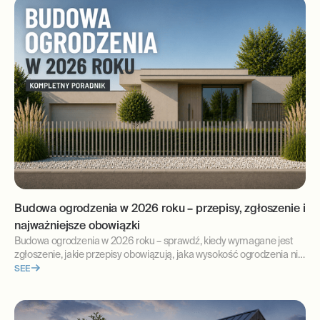
Budowa ogrodzenia w 2026 roku – przepisy, zgłoszenie i
najważniejsze obowiązki
Budowa ogrodzenia w 2026 roku – sprawdź, kiedy wymagane jest
zgłoszenie, jakie przepisy obowiązują, jaka wysokość ogrodzenia nie
wymaga formalności oraz jak uniknąć najczęstszych błędów.
SEE