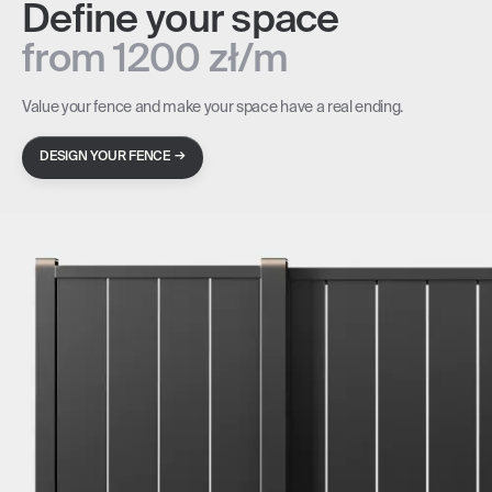
Define your space
from 1200 zł/m
Value your fence and make your space have a real ending.
→
DESIGN YOUR FENCE