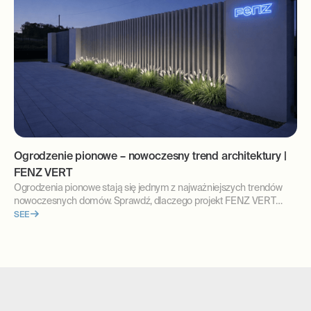
Ogrodzenie pionowe – nowoczesny trend architektury |
FENZ VERT
Ogrodzenia pionowe stają się jednym z najważniejszych trendów
nowoczesnych domów. Sprawdź, dlaczego projekt FENZ VERT
idealnie wpisuje się w współczesną architekturę.
SEE