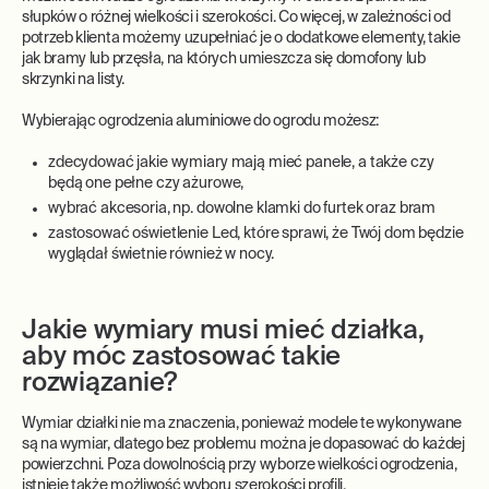
słupków o różnej wielkości i szerokości. Co więcej, w zależności od
potrzeb klienta możemy uzupełniać je o dodatkowe elementy, takie
jak bramy lub przęsła, na których umieszcza się domofony lub
skrzynki na listy.
Wybierając ogrodzenia aluminiowe do ogrodu możesz:
zdecydować jakie wymiary mają mieć panele, a także czy
będą one pełne czy ażurowe,
wybrać akcesoria, np. dowolne klamki do furtek oraz bram
zastosować oświetlenie Led, które sprawi, że Twój dom będzie
wyglądał świetnie również w nocy.
Jakie wymiary musi mieć działka,
aby móc zastosować takie
rozwiązanie?
Wymiar działki nie ma znaczenia, ponieważ modele te wykonywane
są na wymiar, dlatego bez problemu można je dopasować do każdej
powierzchni. Poza dowolnością przy wyborze wielkości ogrodzenia,
istnieje także możliwość wyboru szerokości profili.