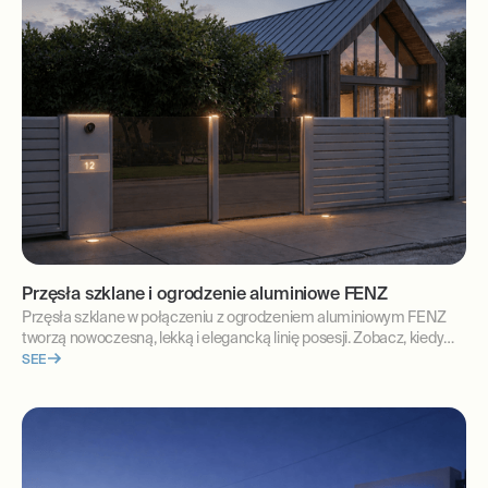
Przęsła szklane i ogrodzenie aluminiowe FENZ
Przęsła szklane w połączeniu z ogrodzeniem aluminiowym FENZ
tworzą nowoczesną, lekką i elegancką linię posesji. Zobacz, kiedy
warto wybrać szkło.
SEE